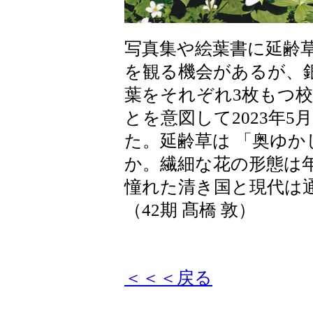
写真集や絵葉書に延齢
を観る機会があるが、
葉をそれぞれ3枚もつ
とを意図して2023年
た。延齢草は 「奥ゆ
か。繊細な花の形態は
憧れた清き国と現代は
（42期 髙橋 敦）
＜＜＜戻る