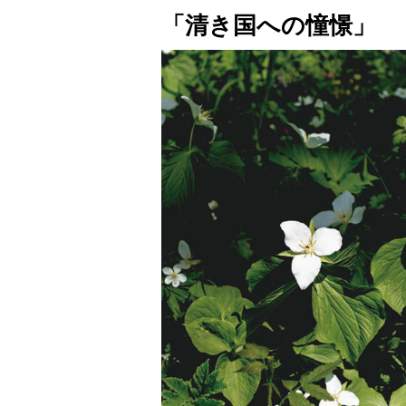
「清き国への憧憬」