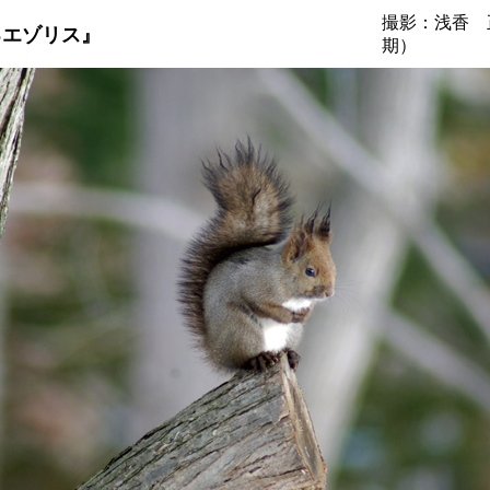
撮影：浅香 
エゾリス』
期）