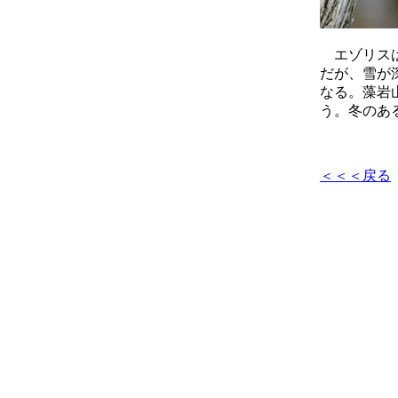
エゾリスは
だが、雪が
なる。藻岩
う。冬のあ
＜＜＜戻る