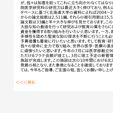
が、我々は知恵を絞ってこれに立ち向かわなくてはなり
院医学研究科の研究力は最近大きく伸びており、例えば
タベースに基づく北海道大学の資料によれば2004～
からの論文総数は2,511編、それらの被引用数は15,
論文数は33編と年々大きな伸びを見せております。この
大胆な知の創造を行って研究および教育の質をさらに
資金を獲得する取り組みを行いたいと思います。一方、
多様性を認めた堅実な知の探求を不断に行うことも必
予算措置も着実に行いたいと思います。そして教育・研
我々の使命に全力で取り組み、世界の医学・医療の進
に頑張りたいと思います。今年の7月には医学部創立9
ただけるフラテ会館が竣工し、3月に竣工予定の新管
施設が完成します。この施設は次の10年間における
発展の核となり、また象徴となることを確信しておりま
ては、今年もご指導、ご支援の程、宜しくお願い申し上げ
＜＜＜戻る