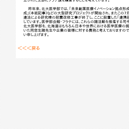
立された支部にフラテ旗を贈呈することを考えています。
昨年来､北大医学部では､｢未来創薬医療イノベーション拠点形成
成｣(本紙記事)などの大型研究プロジェクトが開始され､またこの
達法による研究棟の耐震改修工事が終了し､ここに設置した｢連携
しています｡医学部会館･フラテには､これらの諸活動を推進する司
北大医学部を､北海道はもちろん日本や世界における医学医療の拠
いた同窓生諸先生や企業の皆様に対する責務と考えておりますので
い申し上げます。
＜＜＜戻る