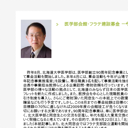
医学部会館･フラテ建設募金 －
昨年8月､北海道大学医学部は､医学部創立90周年記念事業とし
て募金活動を開始しました｡本年4月には､募金活動も今年が山場で
年記念事業推進室｣を設置し､専任職員3名を配して事業活動を強化
会長や事業担当教授らによる企業訪問･寄附依頼を行っています。
医学部の様々な活動の拠点として､北海道のみならず日本の医学医
フレットを新たに作成しました｡また､教授会を中心とした現職教員
引き制度を導入し、さらにご寄附頂いた同窓生への本紙上での謝
贈呈なども行う予定です｡しかし、この8月までの募金総額は目標の
目標額の70％に達しなければ2009年度の会館竣工が危うくなり
切にお願いする次第であります｡90周年記念事業は、単に医学部会
く､北大医学部と同窓生との交流を促進し､年代を超えた意見交換
いく契機になると考えています。その目的で､本年9月22日(土)、｢北
ました(本紙記事)｡また､北大同窓会ではフラテ支部設立運動を開