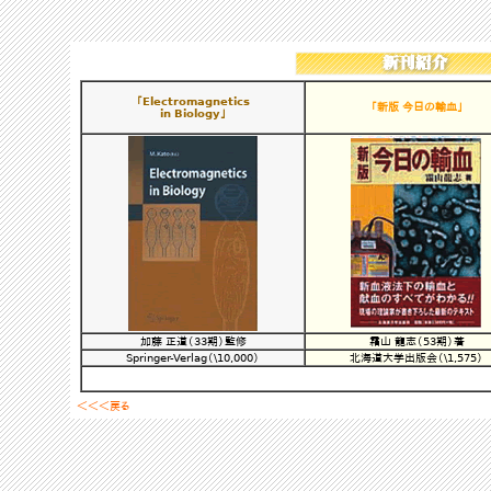
「Electromagnetics
「新版 今日の輸血」
in Biology」
加藤 正道（33期）監修
霜山 龍志（53期）著
Springer-Verlag（\10,000）
北海道大学出版会（\1,575）
＜＜＜戻る