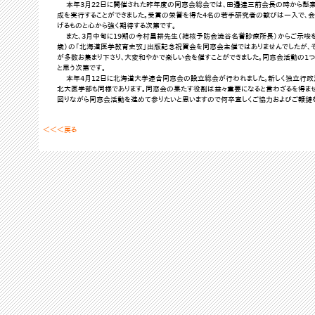
本年3月22日に開催された昨年度の同窓会総会では、田邊達三前会長の時から懸案
成を実行することができました。受賞の栄誉を得た4名の若手研究者の歓びは一入で、
げるものと心から強く期待する次第です。
また、3月中旬に19期の今村昌耕先生（結核予防会澁谷名誉診療所長）からご示唆を頂
歳）の「北海道医学教育史攷」出版記念祝賀会を同窓会主催ではありませんでしたが、
が多数お集まり下さり、大変和やかで楽しい会を催すことができました。同窓会活動の1
と思う次第です。
本年4月12日に北海道大学連合同窓会の設立総会が行われました。新しく独立行政
北大医学部も同様であります。同窓会の果たす役割は益々重要になると言わざるを得ませ
図りながら同窓会活動を進めて参りたいと思いますので何卒宜しくご協力およびご鞭撻を
＜＜＜戻る