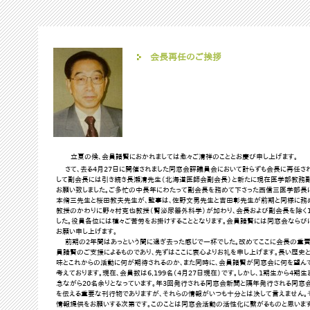
会長再任のご挨拶
立夏の候、会員諸賢におかれましては愈々ご清祥のこととお慶び申し上げます。
さて、去る4月27日に開催されました同窓会評議員会において計らずも会長に再任され
して副会長には引き続き長瀬清先生（北海道医師会副会長）と新たに現在医学部教務副
お願い致しました。ご多忙の中長年にわたって副会長を務めて下さった西信三医学部長
本脩三先生と桜田教夫先生が、監事は、佐野文男先生と吉田彰先生が前期と同様に務め
教授のかわりに野々村克也教授（腎泌尿器外科学）が加わり、会長および副会長を除く1
した。役員各位には種々ご苦労をお掛けすることとなります。会員諸賢には同窓会ならび
お願い申し上げます。
前期の2年間はあっという間に過ぎ去った感じで一杯でした。改めてここに会長の重責
員諸賢のご支援によるものであり、先ずはここに衷心よりお礼を申し上げます。長い歴
味とこれからの活動に何が期待されるのか、また同時に、会員諸賢が同窓会に何を望ん
考えております。現在、会員数は6,199名（4月27日現在）です。しかし、1期生から4期
念ながら20名余りとなっています。年3回発行される同窓会新聞と隔年発行される同
を伝える重要な刊行物でありますが、それらの情報がいつも十分とは決して言えません
情報提供をお願いする次第です。このことは同窓会活動の活性化に繋がるものと思います