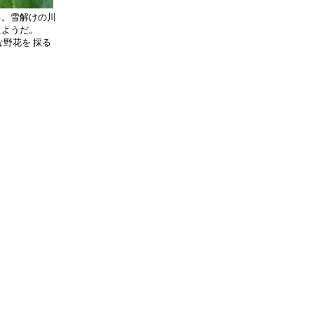
る。雪解けの川
たようだ。
野花を 採る