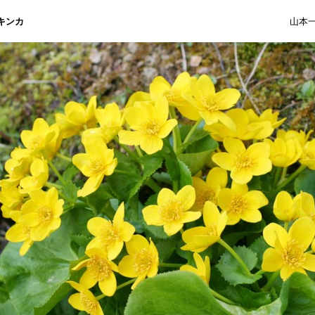
キンカ
山本一