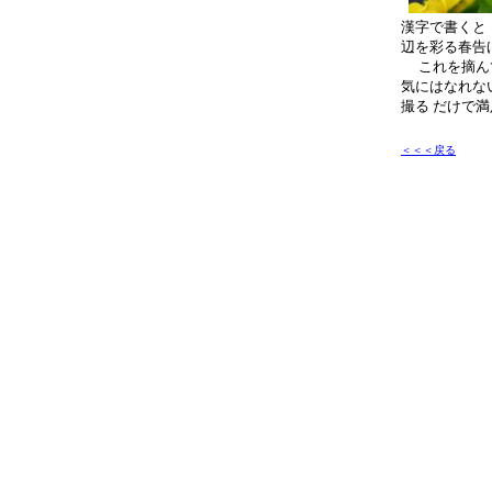
漢字で書くと
辺を彩る春告
これを摘んで
気にはなれな
撮る だけで
＜＜＜戻る