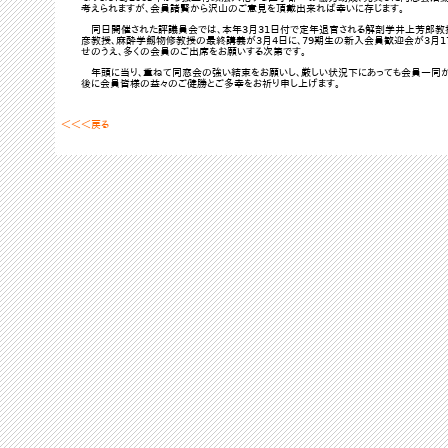
考えられますが、会員諸賢から沢山のご意見を頂戴出来れば幸いに存じます。
同日開催された評議員会では、本年3月31日付で定年退官される解剖学井上芳郎教
彦教授、麻酔学劔物修教授の最終講義が3月4日に、79期生の新入会員歓迎会が3月1
せのうえ、多くの会員のご出席をお願いする次第です。
年頭に当り、重ねて同窓会の強い結束をお願いし、厳しい状況下にあっても会員一同が
後に会員皆様の益々のご健勝とご多幸をお祈り申し上げます。
＜＜＜戻る