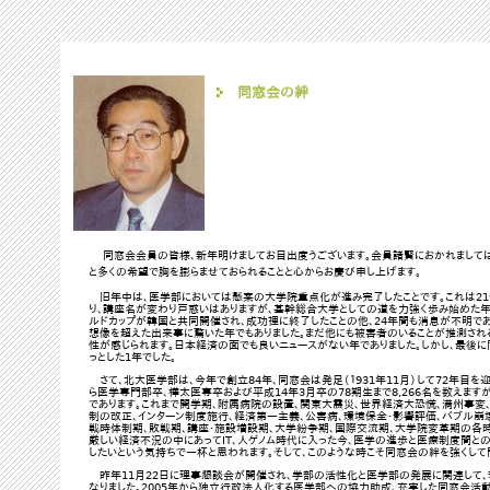
同窓会の絆
同窓会会員の皆様、新年明けましてお目出度うございます。会員諸賢におかれましては
と多くの希望で胸を膨らませておられることと心からお慶び申し上げます。
旧年中は、医学部においては懸案の大学院重点化が進み完了したことです。これは21
り、講座名が変わり戸惑いはありますが、基幹総合大学としての道を力強く歩み始めた年
ルドカップが韓国と共同開催され、成功裡に終了したことの他、24年間も消息が不明で
想像を超えた出来事に驚いた年でもありました。まだ他にも被害者のいることが推測され
性が感じられます。日本経済の面でも良いニュースがない年でありました。しかし、最後に
っとした1年でした。
さて、北大医学部は、今年で創立84年、同窓会は発足（１931年11月）して72年目を
ら医学専門部卒、樺太医専卒および平成14年3月卒の78期生まで8,266名を数えますが
であります。これまで開学期、附属病院の設置、関東大震災、世界経済大恐慌、満州事変、
制の改正、インターン制度施行、経済第一主義、公害病、環境保全・影響評価、バブル崩
戦時体制期、敗戦期、講座・施設増設期、大学紛争期、国際交流期、大学院変革期の各時
厳しい経済不況の中にあってIT、人ゲノム時代に入った今、医学の進歩と医療制度間との
したいという気持ちで一杯と思われます。そして、このような時こそ同窓会の絆を強くし
昨年11月22日に理事懇談会が開催され、学部の活性化と医学部の発展に関連して
なりました。2005年から独立行政法人化する医学部への協力助成、充実した同窓会活