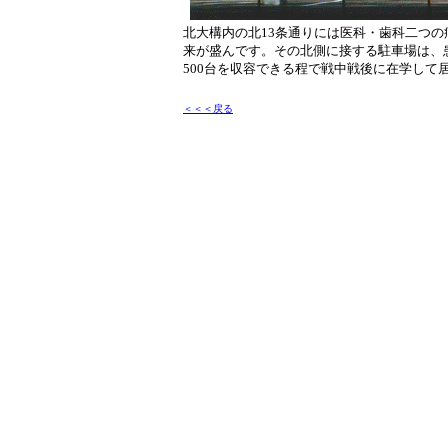
北大構内の北13条通りには医科・歯科二つ
来が盛んです。その北側に接する駐車場は、
500台を収容できる程で戦中戦後に在学して
＜＜＜戻る