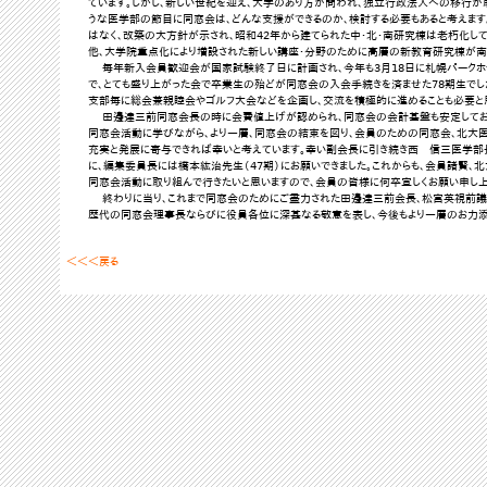
ています。しかし、新しい世紀を迎え、大学のあり方が問われ、独立行政法人への移行が
うな医学部の節目に同窓会は、どんな支援ができるのか、検討する必要もあると考えま
はなく、改築の大方針が示され、昭和42年から建てられた中・北・南研究棟は老朽化して
他、大学院重点化により増設された新しい講座・分野のために高層の新教育研究棟が南
毎年新入会員歓迎会が国家試験終了日に計画され、今年も3月18日に札幌パークホ
で、とても盛り上がった会で卒業生の殆どが同窓会の入会手続きを済ませた78期生でし
支部毎に総会兼親睦会やゴルフ大会などを企画し、交流を積極的に進めることも必要と
田邊達三前同窓会長の時に会費値上げが認められ、同窓会の会計基盤も安定してお
同窓会活動に学びながら、より一層、同窓会の結束を図り、会員のための同窓会、北大
充実と発展に寄与できれば幸いと考えています。幸い副会長に引き続き西 信三医学部
に、編集委員長には橋本紘治先生（47期）にお願いできました。これからも、会員諸賢、
同窓会活動に取り組んで行きたいと思いますので、会員の皆様に何卒宜しくお願い申し上
終わりに当り、これまで同窓会のためにご盡力された田邊達三前会長、松宮英視前議
歴代の同窓会理事長ならびに役員各位に深甚なる敬意を表し、今後もより一層のお力添
＜＜＜戻る