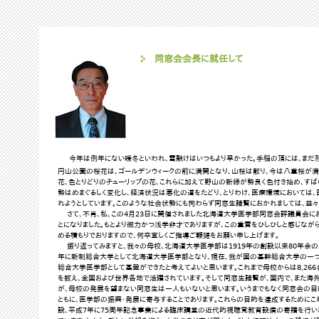
同窓会会長に就任して
今年は例年にない暖冬といわれ、雪融けはいつもより早かった。手稲の頂には、まだ残
円山公園の桜花は、ゴールデンウィークの前に満開となり、山桜は散り、今は八重桜が満開
花、色とりどりのチューリップの花、これらに加えて野山の新緑が勢良く色付き始め、す
勢はめまぐるしく変化し、経済状況は悪化の道をたどり、とりわけ、医療環境においては
れようとしています。このような社会状勢にも拘わらず同窓生諸賢におかれましては、益々
さて、不肖、私、この4月23日に開催されました北海道大学医学部同窓会評議員会に
とになりました。もとより微力かつ浅学非才でありますが、この重責をひしひしと感じな
める積もりでおりますので、何卒宜しくご指導ご鞭撻をお願い申し上げます。
振り返ってみますと、我々の母校、北海道大学医学部は1919年の創設以来80年余の
年に新制総合大学として北海道大学医学部となり、現在、我が国の基幹総合大学の一つ
総合大学医学部として基盤ができたと考えてよいと思います。これまで母校からは8,266
を数え、全国および世界各地で活躍されています。そして同窓生諸賢が、国内で、また海
が、母校の発展を望まない同窓生は一人もいないと思います。いうまでもなく同窓会の
ともに、医学部の振興・発展に寄与することであります。これらの目的を達成するために
設、平成7年に75周年記念事業による臨床講堂の近代的視聴覚教育設備の寄贈を行い