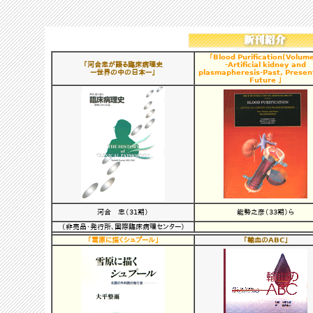
「
Blood Purification(Volume
「
河合忠が語る臨床病理史
-Artificial kidney and
ー世界の中の日本ー
」
plasmapheresis-Past, Presen
Future
」
河合 忠（31期）
能勢之彦（33期）ら
（非売品・発行所、国際臨床病理センター）
「
雪原に描くシュプール
」
「
輸血のABC
」