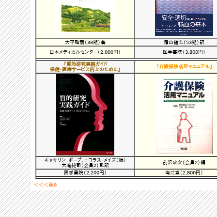
大平整爾（38期）著
霜山龍志（53期）訳
日本メディカルセンター（2,000円）
医学書院（3,800円）
「
質的研究実践ガイド
「
介護保険活用マニュアル
」
保健・医療サービス向上のために
」
キャサリン・ポープ、ニコラス・メイズ（編）
前沢政次（会員2）編
大滝純司（会員2）監訳
医学書院（2,200円）
南江堂（2,800円）
＜＜＜戻る